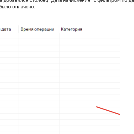
а добавился столбец “Дата начисления” с фильтром по да
 было оплачено.